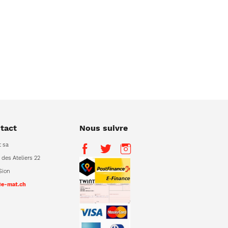
tact
Nous suivre
 sa
 des Ateliers 22
Sion
@e-mat.ch