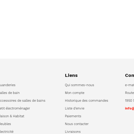
Liens
Con
uanderies
Qui sommes-nous
e-mat
alles de bain
Mon compte
Route
ccessoires de salles de bains
Historique des commandes
1950 
etit électroménager
Liste d'envie
info
aison & Habitat
Paiements
eubles
Nous contacter
lectricité
Livraisons