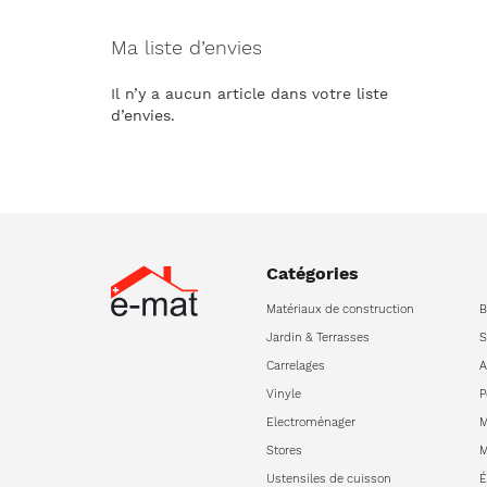
Ma liste d’envies
Il n’y a aucun article dans votre liste
d’envies.
Catégories
Matériaux de construction
B
Jardin & Terrasses
S
Carrelages
A
Vinyle
P
Electroménager
M
Stores
M
Ustensiles de cuisson
É