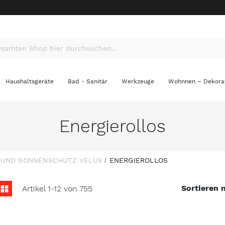
Haushaltsgeräte
Bad - Sanitär
Werkzeuge
Wohnnen – Dekora
Energierollos
- UND SONNENSCHUTZ VELUX
ENERGIEROLLOS
nzeigen
te
Liste
Sortieren 
Artikel
1
-
12
von
755
ls