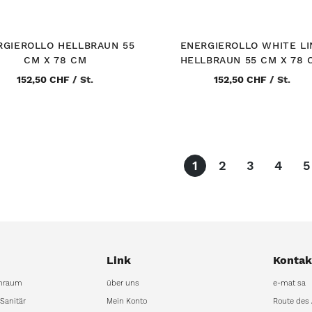
RGIEROLLO HELLBRAUN 55
ENERGIEROLLO WHITE LI
CM X 78 CM
HELLBRAUN 55 CM X 78 
152,50 CHF
/
St.
152,50 CHF
/
St.
Seite
You're currently re
Seite
Seite
Seite
S
1
2
3
4
5
Link
Kontak
hraum
über uns
e-mat sa
 Sanitär
Mein Konto
Route des 