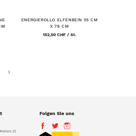
NE
ENERGIEROLLO ELFENBEIN 55 CM
CM
X 78 CM
152,50 CHF
/
St.
ading page
eite
Seite
Vor
t
Folgen Sie uns
Ateliers 22