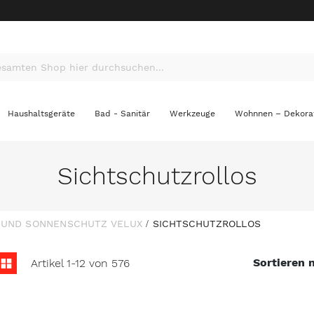
Haushaltsgeräte
Bad - Sanitär
Werkzeuge
Wohnnen – Dekora
Sichtschutzrollos
- UND SONNENSCHUTZ VELUX
SICHTSCHUTZROLLOS
nzeigen
te
Liste
Sortieren 
Artikel
1
-
12
von
576
ls