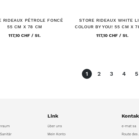
E RIDEAUX PÉTROLE FONCÉ
STORE RIDEAUX WHITE L
55 CM X 78 CM
COLOUR BY YOU! 55 CM X 7
117,10 CHF
/
St.
117,10 CHF
/
St.
Seite
You're currently re
Seite
Seite
Seite
S
1
2
3
4
5
Link
Kontak
hraum
über uns
e-mat sa
 Sanitär
Mein Konto
Route des 