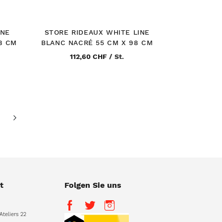
INE
STORE RIDEAUX WHITE LINE
8 CM
BLANC NACRÉ 55 CM X 98 CM
112,60 CHF
/
St.
ading page
eite
Seite
Vor
t
Folgen Sie uns
Ateliers 22