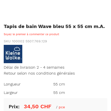
Skip
Tapis de bain Wave bleu 55 x 55 cm m.A.
to
Soyez le premier à commenter ce produit
the
beginning
SKU
100002 5507.769.129
of
the
images
gallery
Délai de livraison 2 - 4 semaines
Retour selon nos conditions générales
Longueur
55 cm
Largeur
55 cm
34,50 CHF
Prix:
/
pce